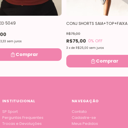
ED 5049
CONJ SHORTS SAIA+TOP+FAIXA 
R$75,00
,00
R$75,00
0
% OFF
3,33
sem juros
3
x
de
R$25,00
sem juros
Comprar
Comprar
INSTITUCIONAL
NAVEGAÇÃO
SP Sport
Contato
Perguntas Frequentes
Cadastre-se
Trocas e Devoluções
Meus Pedidos