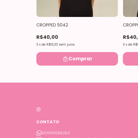
CROPPED 5042
CROPP
USA 512
R$40,00
R$40
3
x
de
R$13,33
sem juros
3
x
de
R$1
Comprar
ar
CONTATO
5511915586263