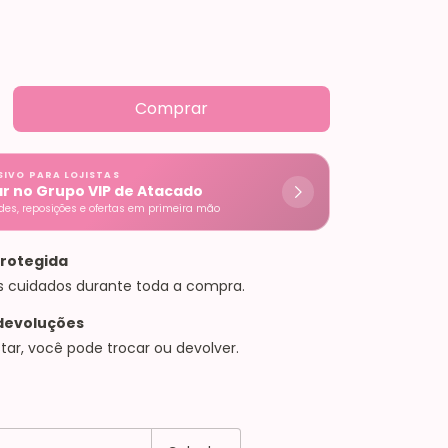
SIVO PARA LOJISTAS
ar no Grupo VIP de Atacado
es, reposições e ofertas em primeira mão
rotegida
s cuidados durante toda a compra.
devoluções
tar, você pode trocar ou devolver.
EP:
Alterar CEP