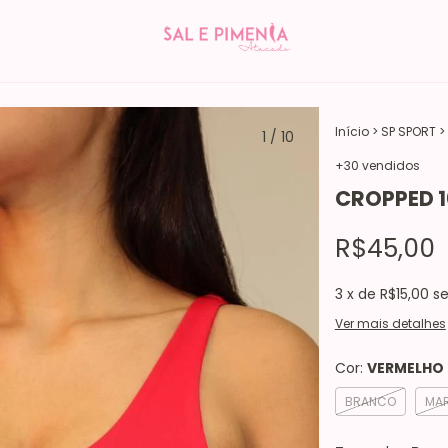
Início
>
SP SPORT
>
1
/
10
+30 vendidos
CROPPED 
R$45,00
3
x de
R$15,00
se
Ver mais detalhes
Cor:
VERMELHO
BRANCO
MA