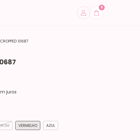
0
CROPPED 10687
10687
m juros
RROM
VERMELHO
AZUL