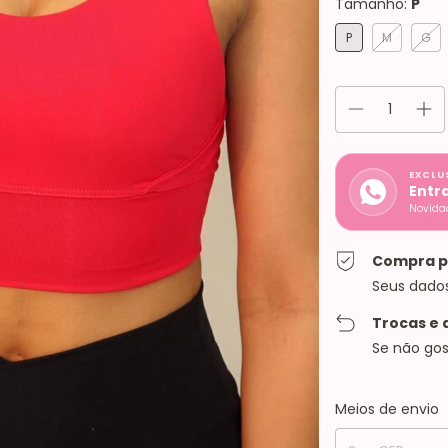
Tamanho:
P
P
M
G
EXCLU
Entr
Novidad
Compra p
Seus dado
Trocas e 
Se não gos
Entregas para o C
Meios de envio