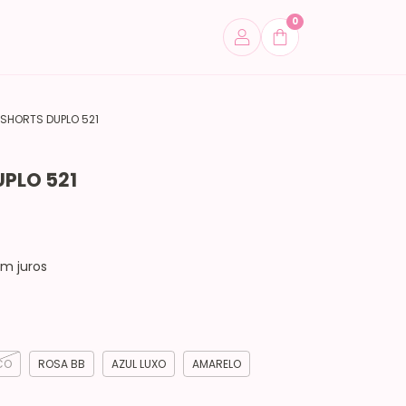
0
SHORTS DUPLO 521
PLO 521
m juros
CO
ROSA BB
AZUL LUXO
AMARELO