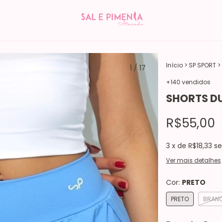
Início
>
SP SPORT
>
1
/
17
+140 vendidos
SHORTS DU
R$55,00
3
x de
R$18,33
se
Ver mais detalhes
Cor:
PRETO
PRETO
BRAN