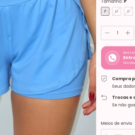
Tamanho:
P
P
M
G
EXCLU
Entr
Novidad
Compra p
Seus dado
Trocas e 
Se não gos
Entregas para o C
Meios de envio