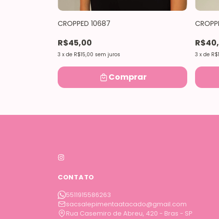
CROPPED 10687
CROPP
R$45,00
R$40
ar
3
x
de
R$15,00
sem juros
3
x
de
R$1
Comprar
CONTATO
5511915586263
sacsalepimentaatacado@gmail.com
Rua Casemiro de Abreu, 420 - Bras - SP