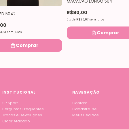
MACACÃO LONGO 504
R$80,00
ED 5042
3
x
de
R$26,67
sem juros
,00
Comprar
3,33
sem juros
Comprar
INSTITUCIONAL
NAVEGAÇÃO
SP Sport
Contato
Perguntas Frequentes
Cadastre-se
Trocas e Devoluções
Meus Pedidos
Cidar Atacado