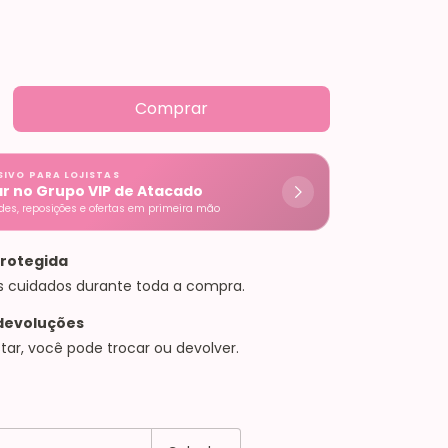
SIVO PARA LOJISTAS
ar no Grupo VIP de Atacado
es, reposições e ofertas em primeira mão
rotegida
s cuidados durante toda a compra.
devoluções
tar, você pode trocar ou devolver.
EP:
Alterar CEP