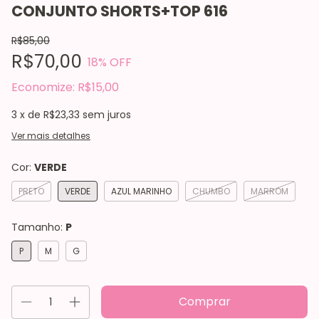
CONJUNTO SHORTS+TOP 616
R$85,00
R$70,00
18
% OFF
Economize:
R$15,00
3
x de
R$23,33
sem juros
Ver mais detalhes
Cor:
VERDE
PRETO
VERDE
AZUL MARINHO
CHUMBO
MARROM
Tamanho:
P
P
M
G