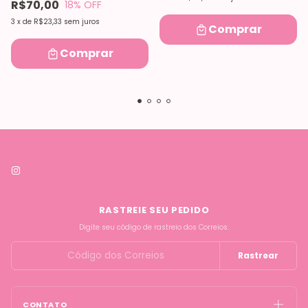
R$70,00
18
% OFF
3
x
de
R$23,33
sem juros
Comprar
Comprar
RASTREIE SEU PEDIDO
Digite seu código de rastreio dos Correios.
Rastrear
CONTATO