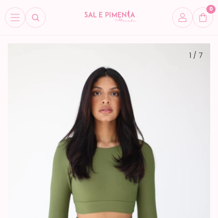
0
1
/
7