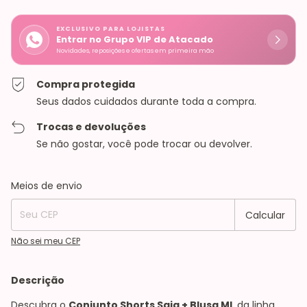
EXCLUSIVO PARA LOJISTAS
Entrar no Grupo VIP de Atacado
Novidades, reposições e ofertas em primeira mão
Compra protegida
Seus dados cuidados durante toda a compra.
Trocas e devoluções
Se não gostar, você pode trocar ou devolver.
Entregas para o CEP:
Alterar CEP
Meios de envio
Calcular
Não sei meu CEP
Descrição
Descubra o
Conjunto Shorts Saia + Blusa ML
da linha