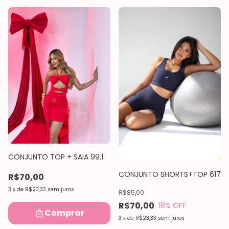
CONJUNTO TOP + SAIA 99.1
CONJUNTO SHORTS+TOP 617
R$70,00
3
x
de
R$23,33
sem juros
R$85,00
R$70,00
18
% OFF
Comprar
3
x
de
R$23,33
sem juros