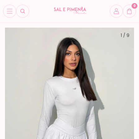
0
1
/
9